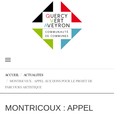
Aller
au
contenu
Vous
principal
ACCUEIL
ACTUALITÉS
êtes
MONTRICOUX : APPEL AUX DONS POUR LE PROJET DE
ici:
PARCOURS ARTISTIQUE
MONTRICOUX : APPEL