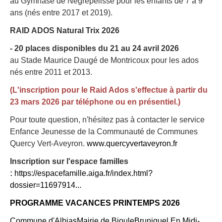
au Gymnase de Nègrepelisse pour les enfants de 7 à 9
ans (nés entre 2017 et 2019).
RAID ADOS Natural Trix 2026
- 20 places disponibles du 21 au 24 avril 2026
au Stade Maurice Daugé de Montricoux pour les ados
nés entre 2011 et 2013.
(L'inscription pour le Raid Ados s'effectue à partir du
23 mars 2026 par téléphone ou en présentiel.)
Pour toute question, n'hésitez pas à contacter le service
Enfance Jeunesse de la Communauté de Communes
Quercy Vert-Aveyron.
www.quercyvertaveyron.fr
Inscription sur l'espace familles
:
https://espacefamille.aiga.fr/index.html?
dossier=11697914...
PROGRAMME VACANCES PRINTEMPS 2026
Commune d'Albias
Mairie de Bioule
Bruniquel En Midi-