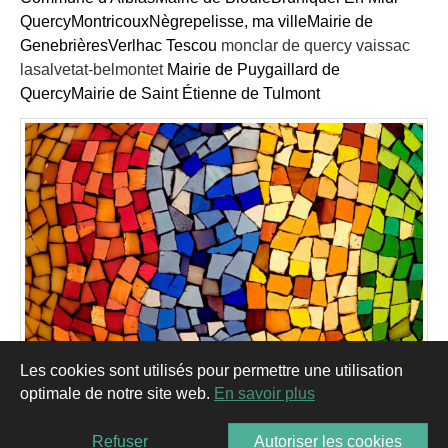
Quercy
Montricoux
Nègrepelisse, ma ville
Mairie de
Genebrières
Verlhac Tescou
monclar de quercy vaissac
lasalvetat-belmontet
Mairie de Puygaillard de
Quercy
Mairie de Saint Étienne de Tulmont
Les cookies sont utilisés pour permettre une utilisation
optimale de notre site web.
En savoir plus
Refuser
Autoriser les cookies