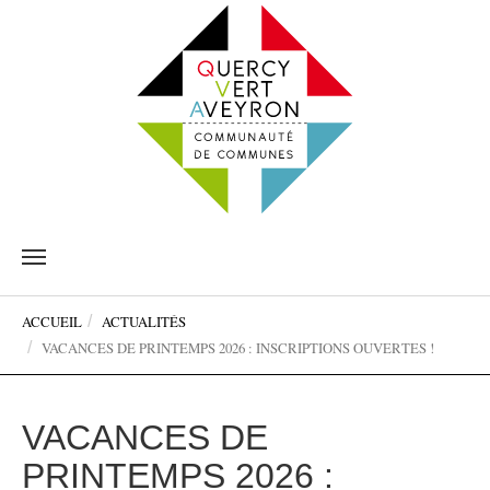
Aller
au
contenu
Vous
principal
ACCUEIL
ACTUALITÉS
êtes
VACANCES DE PRINTEMPS 2026 : INSCRIPTIONS OUVERTES !
ici:
VACANCES DE
PRINTEMPS 2026 :