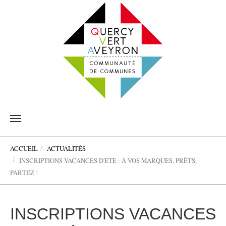
Aller
au
contenu
Vous
principal
ACCUEIL
ACTUALITÉS
êtes
INSCRIPTIONS VACANCES D'ETE : À VOS MARQUES, PRÊTS,
ici:
PARTEZ !
INSCRIPTIONS VACANCES