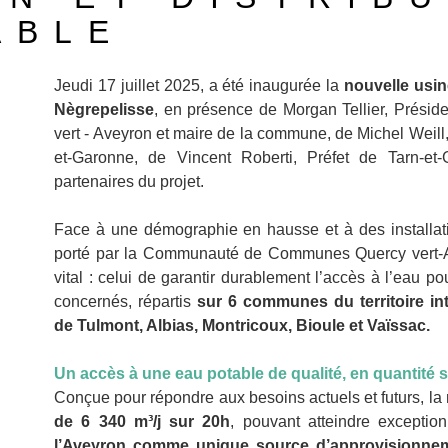
ABLE
Jeudi 17 juillet 2025, a été inaugurée la
nouvelle usin
Nègrepelisse
, en présence de Morgan Tellier, Pré
vert - Aveyron et maire de la commune, de Michel Weill
et-Garonne, de Vincent Roberti, Préfet de Tarn-e
partenaires du projet.
Face à une démographie en hausse et à des installat
porté par la Communauté de Communes Quercy vert-A
vital : celui de garantir durablement l’accès à l’eau po
concernés, répartis
sur 6 communes du territoire in
de Tulmont, Albias, Montricoux, Bioule et Vaïssac.
Un accès à une eau potable de qualité, en quantité s
Conçue pour répondre aux besoins actuels et futurs, la
de 6 340 m³/j sur 20h
, pouvant atteindre exceptio
l’Aveyron comme unique source d’approvisionne