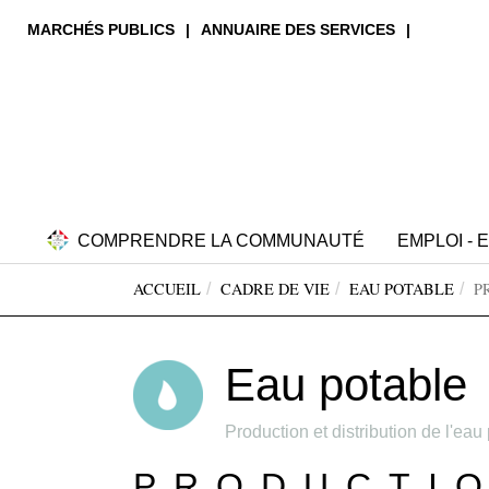
MARCHÉS PUBLICS
ANNUAIRE DES SERVICES
Aller
COMPRENDRE LA COMMUNAUTÉ
EMPLOI -
au
Vous
contenu
ACCUEIL
CADRE DE VIE
EAU POTABLE
P
êtes
principal
ici:
Eau potable
Production et distribution de l'ea
PRODUCTIO