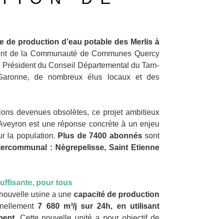
e de production d’eau potable des Merlis à
sident de la Communauté de Communes Quercy
, Président du Conseil Départemental du Tarn-
t-Garonne, de nombreux élus locaux et des
ions devenues obsolètes, ce projet ambitieux
veyron est une réponse concrète à un enjeu
ur la population.
Plus de 7400 abonnés
sont
tercommunal : Nègrepelisse, Saint Etienne
uffisante, pour tous
 nouvelle usine a une
capacité de production
nnellement
7 680 m³/j sur 24h, en utilisant
ment.
Cette nouvelle unité a pour objectif de