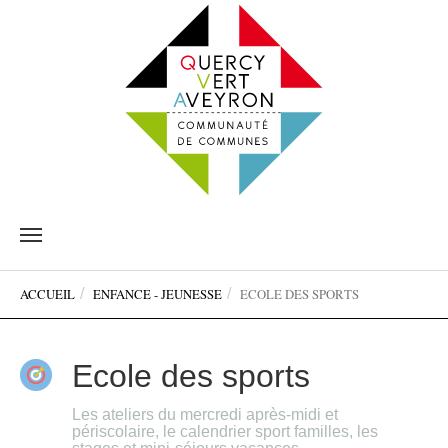
Aller
au
contenu
Vous
principal
ACCUEIL
ENFANCE - JEUNESSE
ECOLE DES SPORTS
êtes
ici:
Ecole des sports
Les ateliers du mercredi après-midi et
périscolaire, le calendrier sport familles, les