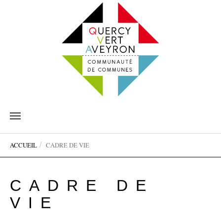
Aller
au
contenu
Vous
principal
ACCUEIL
CADRE DE VIE
êtes
ici:
CADRE DE
VIE