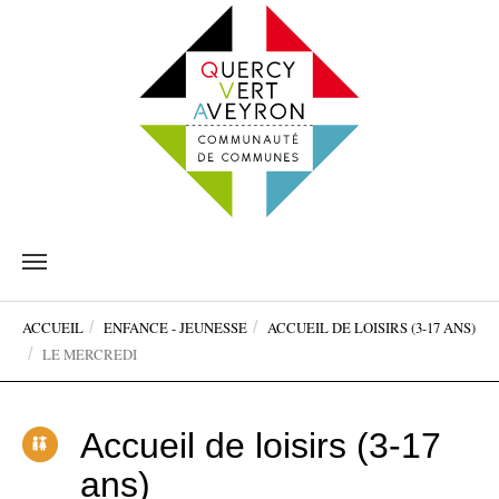
Aller
au
contenu
Vous
principal
ACCUEIL
ENFANCE - JEUNESSE
ACCUEIL DE LOISIRS (3-17 ANS)
êtes
LE MERCREDI
ici:
Accueil de loisirs (3-17
ans)