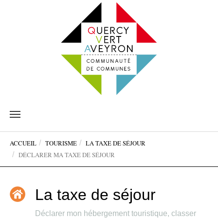
Aller
au
contenu
Vous
principal
ACCUEIL
TOURISME
LA TAXE DE SÉJOUR
êtes
DÉCLARER MA TAXE DE SÉJOUR
ici:
La taxe de séjour
Déclarer mon hébergement touristique, classer