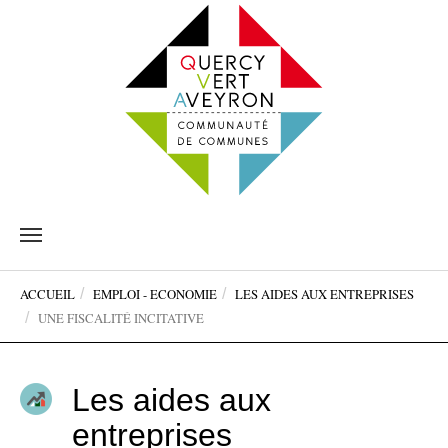
Aller
au
contenu
Vous
principal
ACCUEIL
EMPLOI - ECONOMIE
LES AIDES AUX ENTREPRISES
êtes
UNE FISCALITÉ INCITATIVE
ici:
Les aides aux
entreprises